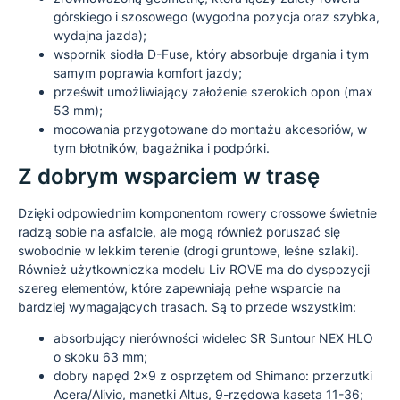
górskiego i szosowego (wygodna pozycja oraz szybka,
wydajna jazda);
wspornik siodła D-Fuse, który absorbuje drgania i tym
samym poprawia komfort jazdy;
prześwit umożliwiający założenie szerokich opon (max
53 mm);
mocowania przygotowane do montażu akcesoriów, w
tym błotników, bagażnika i podpórki.
Z dobrym wsparciem w trasę
Dzięki odpowiednim komponentom rowery crossowe świetnie
radzą sobie na asfalcie, ale mogą również poruszać się
swobodnie w lekkim terenie (drogi gruntowe, leśne szlaki).
Również użytkowniczka modelu Liv ROVE ma do dyspozycji
szereg elementów, które zapewniają pełne wsparcie na
bardziej wymagających trasach. Są to przede wszystkim:
absorbujący nierówności widelec SR Suntour NEX HLO
o skoku 63 mm;
dobry napęd 2×9 z osprzętem od Shimano: przerzutki
Acera/Alivio, manetki Altus, 9-rzędowa kaseta 11-36;