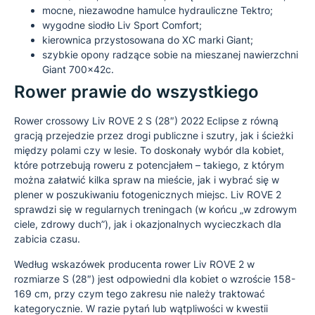
mocne, niezawodne hamulce hydrauliczne Tektro;
wygodne siodło Liv Sport Comfort;
kierownica przystosowana do XC marki Giant;
szybkie opony radzące sobie na mieszanej nawierzchni
Giant 700x42c.
Rower prawie do wszystkiego
Rower crossowy Liv ROVE 2 S (28″) 2022 Eclipse z równą
gracją przejedzie przez drogi publiczne i szutry, jak i ścieżki
między polami czy w lesie. To doskonały wybór dla kobiet,
które potrzebują roweru z potencjałem – takiego, z którym
można załatwić kilka spraw na mieście, jak i wybrać się w
plener w poszukiwaniu fotogenicznych miejsc. Liv ROVE 2
sprawdzi się w regularnych treningach (w końcu „w zdrowym
ciele, zdrowy duch”), jak i okazjonalnych wycieczkach dla
zabicia czasu.
Według wskazówek producenta rower Liv ROVE 2 w
rozmiarze S (28″) jest odpowiedni dla kobiet o wzroście 158-
169 cm, przy czym tego zakresu nie należy traktować
kategorycznie. W razie pytań lub wątpliwości w kwestii