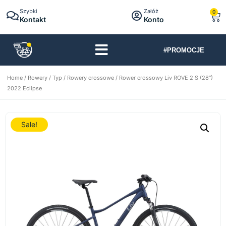
Szybki
Załóż
0
Kontakt
Konto
#PROMOCJE
Home
/
Rowery
/
Typ
/
Rowery crossowe
/ Rower crossowy Liv ROVE 2 S (28″)
2022 Eclipse
Sale!