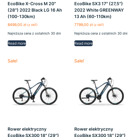
EcoBike X-Cross M 20″
EcoBike SX3 17″ (27,5″)
(28″) 2022 Black LG 16 Ah
2022 White GREENWAY
(100-130km)
13 Ah (60-110km)
8499,00
zł
7799,00
zł
(z VAT)
(z VAT)
Najniższa cena z ostatnich 30 dni
Najniższa cena z ostatnich 30 dni
Read more
Read more
Sale!
Sale!
Rower elektryczny
Rower elektryczny
EcoBike SX300 18″ (29″)
EcoBike SX300 18″ (29″)