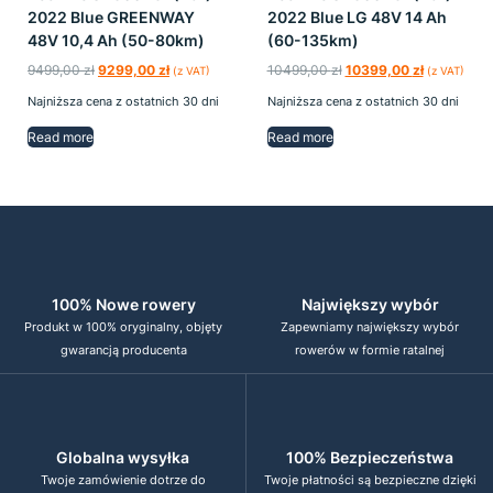
2022 Blue GREENWAY
2022 Blue LG 48V 14 Ah
48V 10,4 Ah (50-80km)
(60-135km)
9499,00
zł
9299,00
zł
10499,00
zł
10399,00
zł
(z VAT)
(z VAT)
Najniższa cena z ostatnich 30 dni
Najniższa cena z ostatnich 30 dni
Read more
Read more
100% Nowe rowery
Największy wybór
Produkt w 100% oryginalny, objęty
Zapewniamy największy wybór
gwarancją producenta
rowerów w formie ratalnej
Globalna wysyłka
100% Bezpieczeństwa
Twoje zamówienie dotrze do
Twoje płatności są bezpieczne dzięki