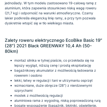
jednoślady. W tym modelu zastosowano 19-calową ramę z
aluminium, która zapewnia stosunkowo niską wagę roweru
(21,7 kg) i odporność na warunki atmosferyczne. Czarny
lakier podkreśla elegancką linię ramy, a przy tym pozwala
dyskretnie wtopić się w tło wielkiego miasta.
Zalety roweru elektrycznego EcoBike Basic 19″
(28″) 2021 Black GREENWAY 10,4 Ah (50-
80km)
montaż silnika w tylnej piaście, co przekłada się na
lepszy wygląd, niższą cenę i prostą eksploatację
bagażnikowy akumulator z możliwością ładowania z
rowerem i osobno
lekki, łatwy w regulacji i tani w utrzymaniu osprzęt
wzmacniane, duże obręcze (28″) z nierdzewnymi
szprychami
mostek z możliwością regulacji
aluminiowa rama z wygodną, niską poprowadzoną rurą
bogate wyposażenie (bagażnik, błotniki, oświetlenie,