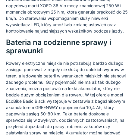
napędową marki XOFO 36 V o mocy znamionowej 250 W i
momencie obrotowym 25 Nm, która generuje prędkość do 25
km/h. Do sterowania wspomaganiem służy niewielki
wyświetlacz LED, który umożliwia zmianę ustawień oraz
kontrolowanie najważniejszych wskaźników podczas jazdy.
Bateria na codzienne sprawy i
sprawunki
Rowery elektryczne miejskie nie potrzebują bardzo dużego
zasięgu, ponieważ z reguły nie służą do dalekich wypraw w
teren, a ładowanie baterii w warunkach miejskich nie stanowi
żadnego problemu. Gdy pojemność nie ma aż tak dużego
znaczenia, można postawić na lekki akumulator, który nie
będzie dużym obciążeniem dla roweru. W tej ofercie model
EcoBike Basic Black występuje w zestawie z bagażnikowym
akumulatorem GREENWAY o pojemności 10,4 Ah, który
zapewnia zasięg 50-80 km. Taka bateria doskonale
sprawdza się w zwykłych, codziennych zastosowaniach, na
przykład dojazdach do pracy, robieniu zakupów czy
załatwianiu spraw na mieście. Akumulator można ładować