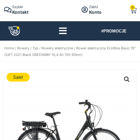
Szybki
Załóż
0
Kontakt
Konto
#PROMOCJE
Home
/
Rowery
/
Typ
/
Rowery elektryczne
/ Rower elektryczny EcoBike Basic 19″
(28″) 2021 Black GREENWAY 10,4 Ah (50-80km)
Sale!